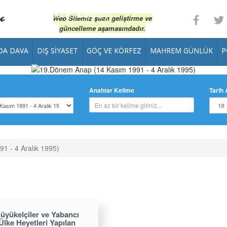
1 - 4 Aralık 1995)
Web Sitemiz şuan geliştirme ve
güncelleme aşamasındadır.
DA DAVA
DIŞ SIYASET
GÖÇ VE KÖRFEZ
MAHREM GÜNLÜK
P
Anahtar Kelime
Tarih 
1 - 4 Aralık 1995)
üyükelçiler ve Yabancı
Ülke Heyetleri Yapılan