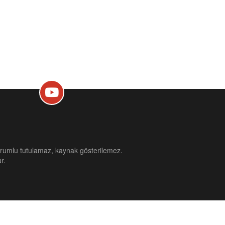
sorumlu tutulamaz, kaynak gösterilemez.
r.