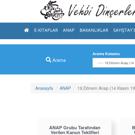
19.Dönem Anap (14 Kasım 199
E-KITAPLAR
ANAP
BAKANLIKLAR
SAYIŞTAY`
Arama Konumu
Arama
Anasayfa
ANAP
19.Dönem Anap (14 Kasım 199
ANAP Grubu Tarafından
B
Verilen Kanun Teklifleri